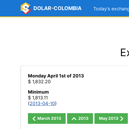
DOLAR-COLOMBIA
Today's exchang
E
Monday April 1st of 2013
$ 1,832.20
Minimum
$ 1,813.11
(
2013-04-10
)
March
2013
2013
May
2013