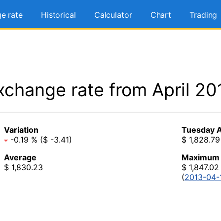
e rate
Historical
Calculator
Chart
Trading
xchange rate from April 20
Variation
Tuesday A
-0.19 % ($ -3.41)
$ 1,828.79
Average
Maximum
$ 1,830.23
$ 1,847.02
(
2013-04-