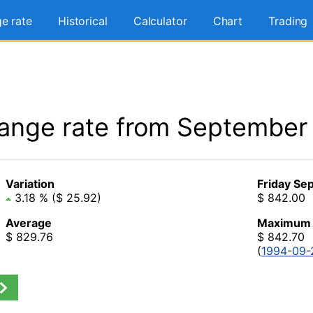
e rate
Historical
Calculator
Chart
Trading
ange rate from September
Variation
Friday Se
3.18 % ($ 25.92)
$ 842.00
Average
Maximum
$ 829.76
$ 842.70
(
1994-09-