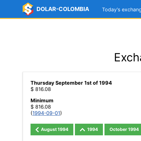
DOLAR-COLOMBIA
Today's exchang
Exch
Thursday September 1st of 1994
$ 816.08
Minimum
$ 816.08
(
1994-09-01
)
August
1994
1994
October
1994