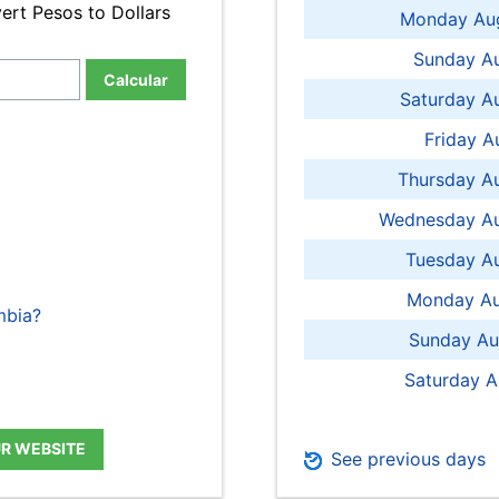
ert Pesos to Dollars
Monday Aug
Sunday Au
Calcular
Saturday A
Friday A
Thursday A
Wednesday Au
Tuesday Au
Monday Au
mbia?
Sunday Au
Saturday A
UR WEBSITE
See previous days