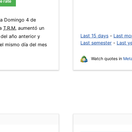
e rate
día Domingo 4 de
La
T.R.M.
aumentó un
Last 15 days
-
Last mo
 del año anterior y
Last semester
-
Last y
el mismo día del mes
Watch quotes in
Meta