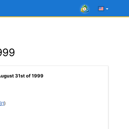
999
ugust 31st of 1999
31
)