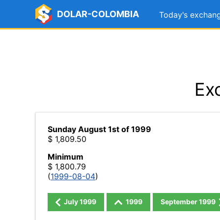
DOLAR-COLOMBIA
Today's exchang
Ex
Sunday August 1st of 1999
$ 1,809.50
Minimum
$ 1,800.79
(
1999-08-04
)
July
1999
1999
September
1999