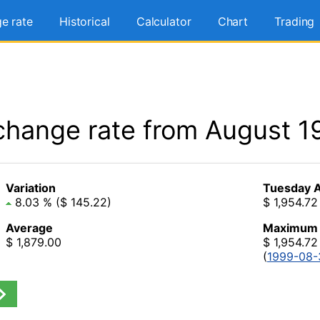
e rate
Historical
Calculator
Chart
Trading
change rate from August 1
Variation
Tuesday A
8.03 % ($ 145.22)
$ 1,954.72
Average
Maximum
$ 1,879.00
$ 1,954.72
(
1999-08-