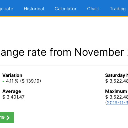
e rate
Historical
Calculator
Chart
Trading
ange rate from November
Variation
Saturday 
4.11 % ($ 139.19)
$ 3,522.4
Average
Maximum
$ 3,401.47
$ 3,522.4
(
2019-11-
19