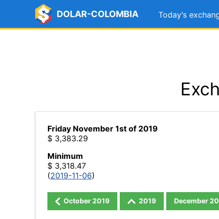
DOLAR-COLOMBIA
Today's exchang
Exch
Friday November 1st of 2019
$ 3,383.29
Minimum
$ 3,318.47
(
2019-11-06
)
October
2019
2019
December
20