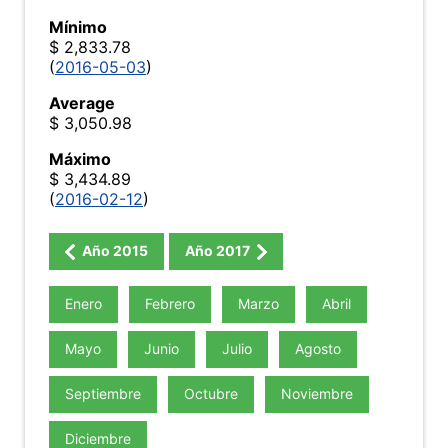
Mínimo
$ 2,833.78
(
2016-05-03
)
Average
$ 3,050.98
Máximo
$ 3,434.89
(
2016-02-12
)
Año
2015
Año
2017
Enero
Febrero
Marzo
Abril
Mayo
Junio
Julio
Agosto
Septiembre
Octubre
Noviembre
Diciembre