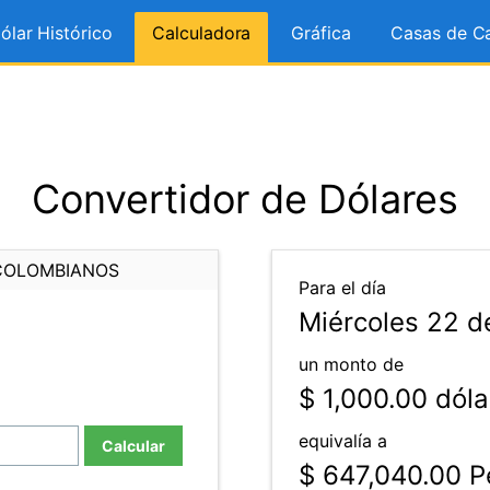
ólar Histórico
Calculadora
Gráfica
Casas de C
Convertidor de Dólares
COLOMBIANOS
Para el día
Miércoles 22 d
un monto de
$ 1,000.00
dóla
equivalía a
Calcular
$ 647,040.00
P