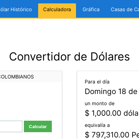
ólar Histórico
Calculadora
Gráfica
Casas de C
Convertidor de Dólares
COLOMBIANOS
Para el día
Domingo 18 de 
un monto de
$ 1,000.00
dóla
equivalía a
Calcular
$ 797,310.00
Pe