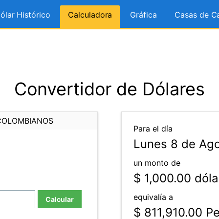
ólar Histórico
Calculadora
Gráfica
Casas de C
Convertidor de Dólares
COLOMBIANOS
Para el día
Lunes 8 de Ago
un monto de
$ 1,000.00
dóla
equivalía a
Calcular
$ 811,910.00
Pe