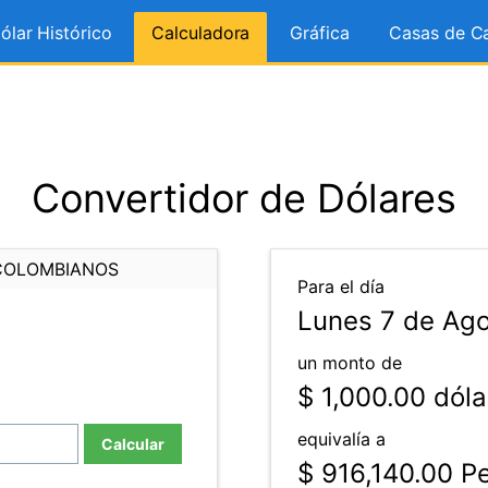
ólar Histórico
Calculadora
Gráfica
Casas de C
Convertidor de Dólares
COLOMBIANOS
Para el día
Lunes 7 de Ago
un monto de
$ 1,000.00
dóla
equivalía a
Calcular
$ 916,140.00
Pe