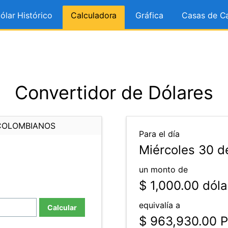
ólar Histórico
Calculadora
Gráfica
Casas de C
Convertidor de Dólares
COLOMBIANOS
Para el día
Miércoles 30 d
un monto de
$ 1,000.00
dóla
equivalía a
Calcular
$ 963,930.00
P