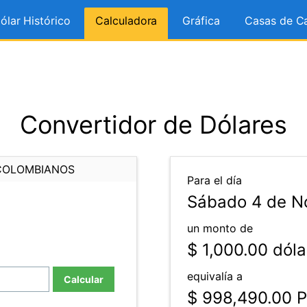
ólar Histórico
Calculadora
Gráfica
Casas de C
Convertidor de Dólares
COLOMBIANOS
Para el día
Sábado 4 de N
un monto de
$ 1,000.00
dóla
equivalía a
Calcular
$ 998,490.00
P