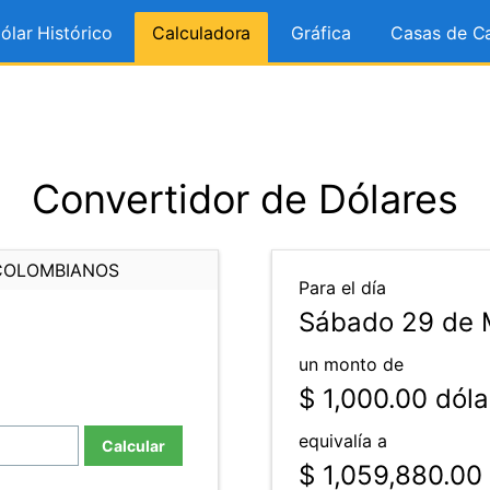
ólar Histórico
Calculadora
Gráfica
Casas de C
Convertidor de Dólares
COLOMBIANOS
Para el día
Sábado 29 de 
un monto de
$ 1,000.00
dóla
equivalía a
Calcular
$ 1,059,880.00