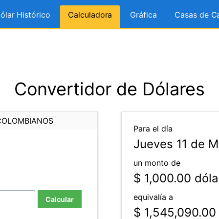
ólar Histórico
Calculadora
Gráfica
Casas de C
Convertidor de Dólares
COLOMBIANOS
Para el día
Jueves 11 de M
un monto de
$ 1,000.00
dóla
equivalía a
Calcular
$ 1,545,090.00