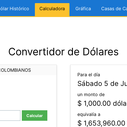
ólar Histórico
Calculadora
Gráfica
Casas de C
Convertidor de Dólares
COLOMBIANOS
Para el día
Sábado 5 de Ju
un monto de
$ 1,000.00
dóla
equivalía a
Calcular
$ 1,653,960.00