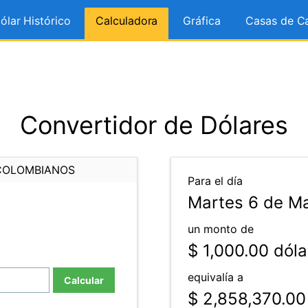
ólar Histórico
Calculadora
Gráfica
Casas de C
Convertidor de Dólares
COLOMBIANOS
Para el día
Martes 6 de M
un monto de
$ 1,000.00
dóla
equivalía a
Calcular
$ 2,858,370.00