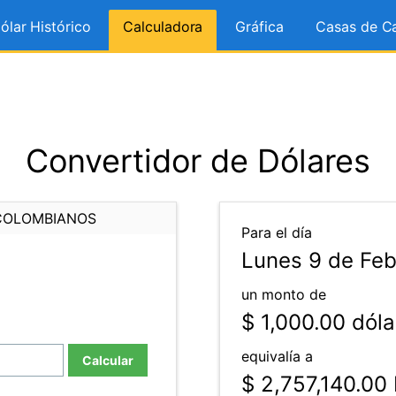
ólar Histórico
Calculadora
Gráfica
Casas de C
Convertidor de Dólares
COLOMBIANOS
Para el día
Lunes 9 de Feb
un monto de
$ 1,000.00
dóla
equivalía a
Calcular
$ 2,757,140.00