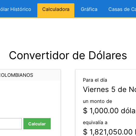
ólar Histórico
Calculadora
Gráfica
Casas de C
Convertidor de Dólares
COLOMBIANOS
Para el día
Viernes 5 de N
un monto de
$ 1,000.00
dóla
equivalía a
Calcular
$ 1,821,050.00