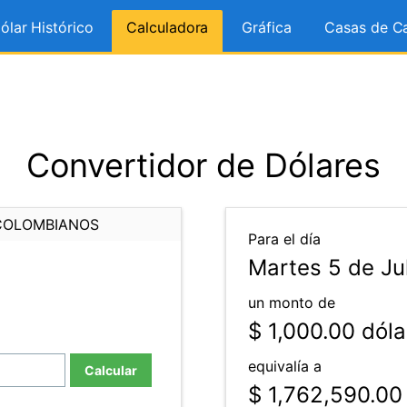
ólar Histórico
Calculadora
Gráfica
Casas de C
Convertidor de Dólares
COLOMBIANOS
Para el día
Martes 5 de Jul
un monto de
$ 1,000.00
dóla
equivalía a
Calcular
$ 1,762,590.00