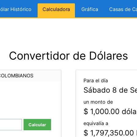
ólar Histórico
Calculadora
Gráfica
Casas de C
Convertidor de Dólares
COLOMBIANOS
Para el día
Sábado 8 de S
un monto de
$ 1,000.00
dóla
equivalía a
Calcular
$ 1,797,350.00