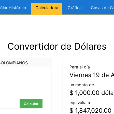
ólar Histórico
Calculadora
Gráfica
Casas de C
Convertidor de Dólares
COLOMBIANOS
Para el día
Viernes 19 de A
un monto de
$ 1,000.00
dóla
equivalía a
Calcular
$ 1,847,020.00