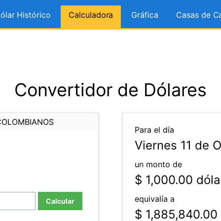
ólar Histórico
Calculadora
Gráfica
Casas de C
Convertidor de Dólares
COLOMBIANOS
Para el día
Viernes 11 de 
un monto de
$ 1,000.00
dóla
equivalía a
Calcular
$ 1,885,840.00