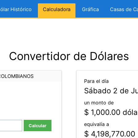
ólar Histórico
Calculadora
Gráfica
Casas de C
Convertidor de Dólares
COLOMBIANOS
Para el día
Sábado 2 de Ju
un monto de
$ 1,000.00
dóla
equivalía a
Calcular
$ 4,198,770.00