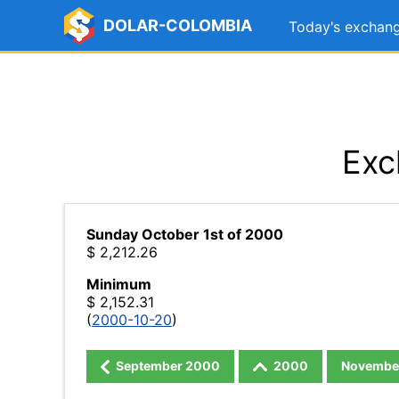
DOLAR-COLOMBIA
Today's exchang
Exc
Sunday October 1st of 2000
$ 2,212.26
Minimum
$ 2,152.31
(
2000-10-20
)
September
2000
2000
Novembe