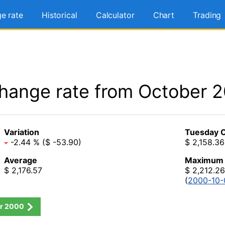
e rate
Historical
Calculator
Chart
Trading
hange rate from October 
Variation
Tuesday O
-2.44 % ($ -53.90)
$ 2,158.36
Average
Maximum
$ 2,176.57
$ 2,212.26
(
2000-10-
r
2000