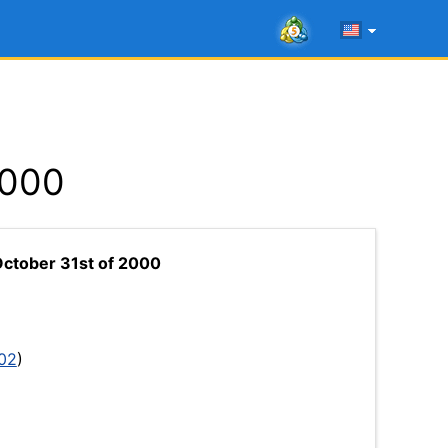
2000
ctober 31st of 2000
02
)