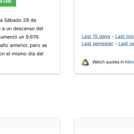
e rate
día Sábado 28 de
e a un descenso del
Last 15 days
-
Last mo
umentó un 9.61%
Last semester
-
Last y
año anterior, pero se
n el mismo día del
Watch quotes in
Meta