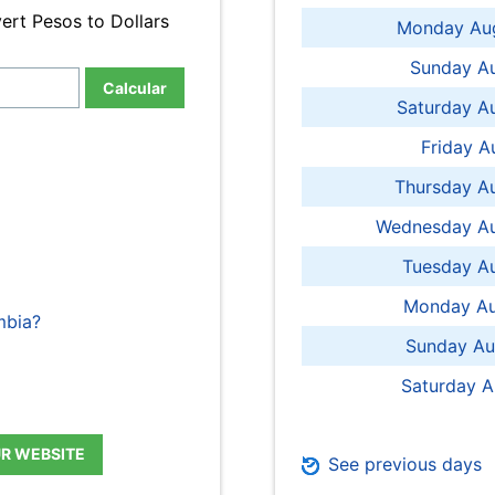
ert Pesos to Dollars
Monday Aug
Sunday Au
Calcular
Saturday A
Friday A
Thursday A
Wednesday Au
Tuesday Au
Monday Au
mbia?
Sunday Au
Saturday A
UR WEBSITE
See previous days