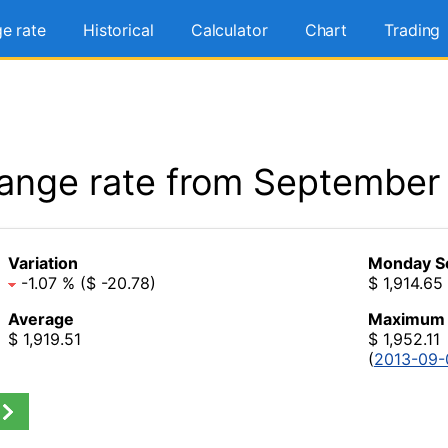
e rate
Historical
Calculator
Chart
Trading
ange rate from September
Variation
Monday S
-1.07 % ($ -20.78)
$ 1,914.65
Average
Maximum
$ 1,919.51
$ 1,952.11
(
2013-09-