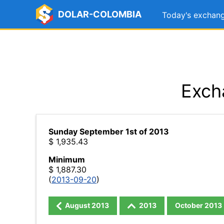
DOLAR-COLOMBIA
Today's exchang
Exch
Sunday September 1st of 2013
$ 1,935.43
Minimum
$ 1,887.30
(
2013-09-20
)
August
2013
2013
October
2013