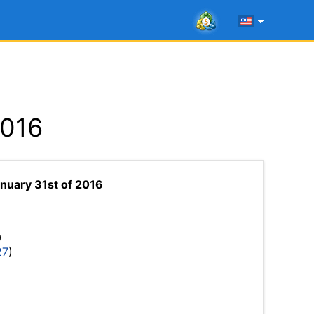
2016
nuary 31st of 2016
0
27
)