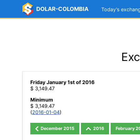
DOLAR-COLOMBIA
Today's exchang
Exc
Friday January 1st of 2016
$ 3,149.47
Minimum
$ 3,149.47
(
2016-01-04
)
December
2015
2016
February
2