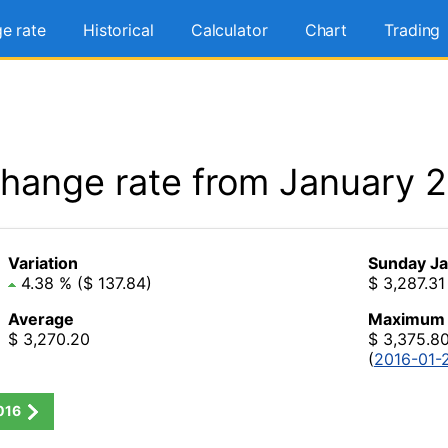
e rate
Historical
Calculator
Chart
Trading
hange rate from January 
Variation
Sunday Ja
4.38 % ($ 137.84)
$ 3,287.31
Average
Maximum
$ 3,270.20
$ 3,375.8
(
2016-01-
016