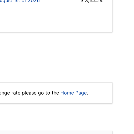
ugust 1st of 2026
$ 3,144.14
ange rate please go to the
Home Page
.