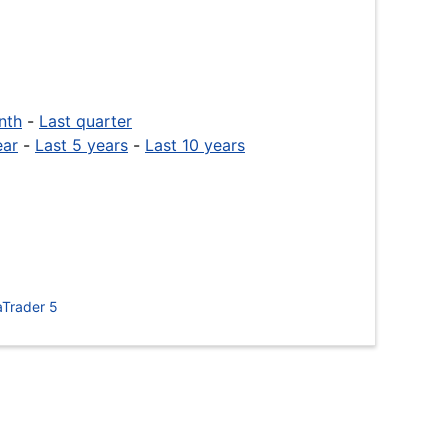
nth
-
Last quarter
ear
-
Last 5 years
-
Last 10 years
Trader 5