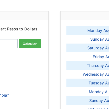
ert Pesos to Dollars
Monday Aug
Sunday Au
Calcular
Saturday A
Friday A
Thursday A
Wednesday Au
Tuesday Au
Monday Au
mbia?
Sunday Au