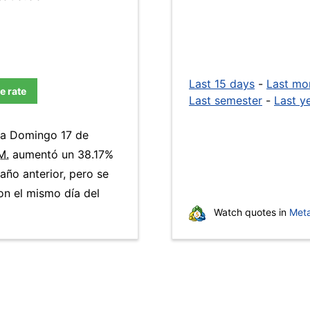
Last 15 days
-
Last mo
e rate
Last semester
-
Last y
día Domingo 17 de
M.
aumentó un 38.17%
año anterior, pero se
n el mismo día del
Watch quotes in
Meta