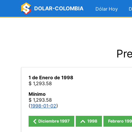
DOLAR-COLOMBIA
Dólar Hoy
D
Pre
1 de Enero de 1998
$ 1,293.58
Mínimo
$ 1,293.58
(
1998-01-02
)
Diciembre
1997
1998
Febrero
199