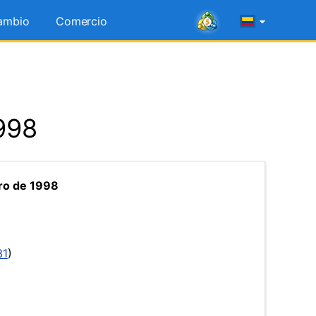
ambio
Comercio
1998
ro de 1998
31
)