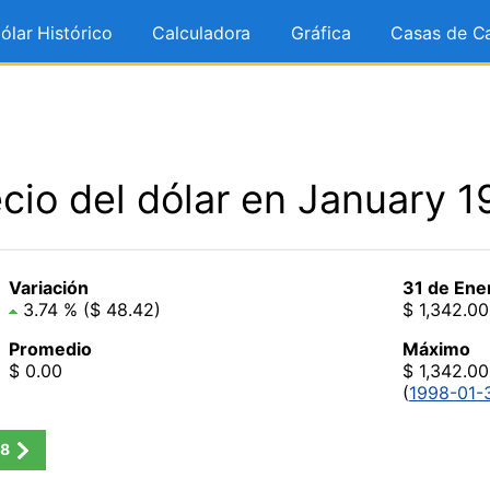
ólar Histórico
Calculadora
Gráfica
Casas de C
cio del dólar en January 
Variación
31 de Ene
3.74 % ($ 48.42)
$ 1,342.00
Promedio
Máximo
$ 0.00
$ 1,342.00
(
1998-01-
8