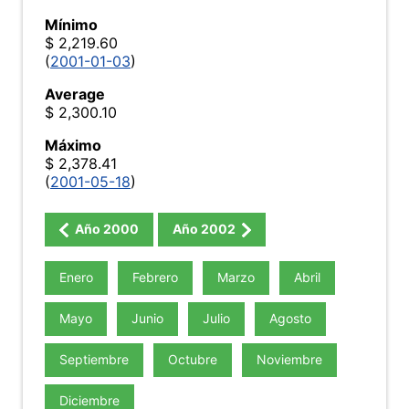
Mínimo
$ 2,219.60
(
2001-01-03
)
Average
$ 2,300.10
Máximo
$ 2,378.41
(
2001-05-18
)
Año
2000
Año
2002
Enero
Febrero
Marzo
Abril
Mayo
Junio
Julio
Agosto
Septiembre
Octubre
Noviembre
Diciembre