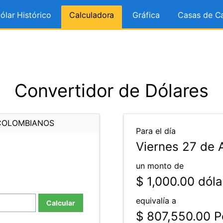
ólar Histórico
Calculadora
Gráfica
Casas de C
Convertidor de Dólares
COLOMBIANOS
Para el día
Viernes 27 de 
un monto de
$ 1,000.00
dóla
equivalía a
Calcular
$ 807,550.00
P