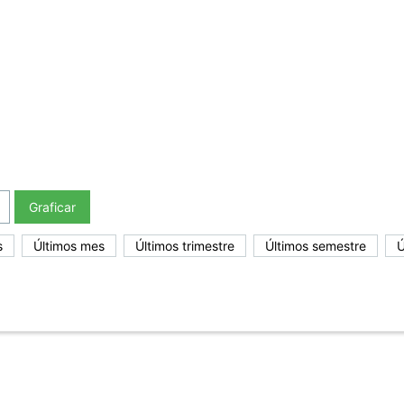
Graficar
s
Últimos mes
Últimos trimestre
Últimos semestre
Ú