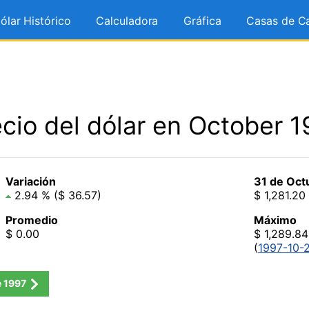
ólar Histórico
Calculadora
Gráfica
Casas de C
cio del dólar en October 
Variación
31 de Oct
2.94 % ($ 36.57)
$ 1,281.20
Promedio
Máximo
$ 0.00
$ 1,289.84
(
1997-10-
e
1997