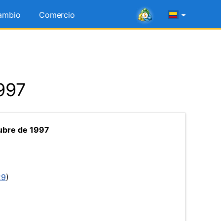
ambio
Comercio
1997
ubre de 1997
29
)