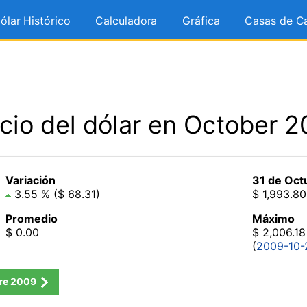
ólar Histórico
Calculadora
Gráfica
Casas de C
cio del dólar en October 
Variación
31 de Oct
3.55 % ($ 68.31)
$ 1,993.80
Promedio
Máximo
$ 0.00
$ 2,006.18
(
2009-10-
re
2009