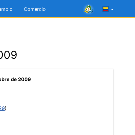
ambio
Comercio
2009
ubre de 2009
29
)