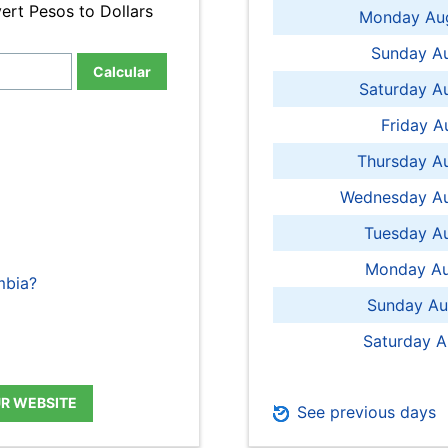
ert Pesos to Dollars
Monday Aug
Sunday Au
Calcular
Saturday A
Friday A
Thursday A
Wednesday Au
Tuesday Au
Monday Au
mbia?
Sunday Au
Saturday A
UR WEBSITE
See previous days