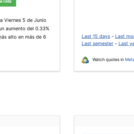
e rate
ía Viernes 5 de Junio
 un aumento del 0.33%
Last 15 days
-
Last mo
 más alto en más de 6
Last semester
-
Last y
Watch quotes in
Meta