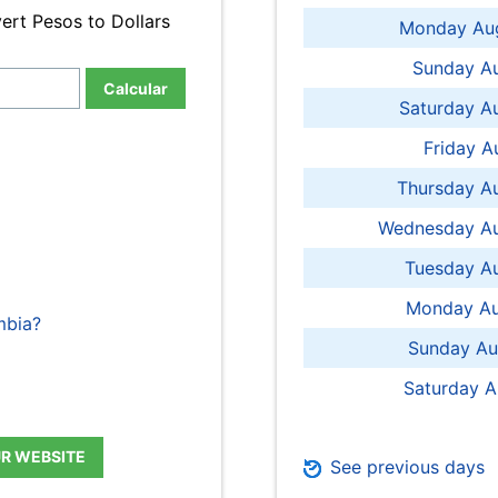
ert Pesos to Dollars
Monday Aug
Sunday Au
Calcular
Saturday A
Friday A
Thursday A
Wednesday Au
Tuesday Au
Monday Au
mbia?
Sunday Au
Saturday A
UR WEBSITE
See previous days