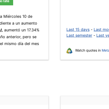
e rate
ía Miércoles 10 de
ndiente a un aumento
Last 15 days
-
Last mo
M.
aumentó un 17.34%
Last semester
-
Last y
año anterior, pero se
 el mismo día del mes
Watch quotes in
Meta