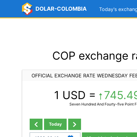
DOLAR-COLOMBIA
Today's exchang
COP exchange r
OFFICIAL EXCHANGE RATE WEDNESDAY FEB
1 USD =
745.4
Seven Hundred And Fourty-five Point F
Today