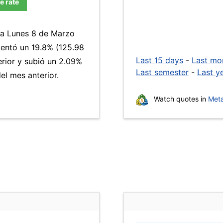
e rate
día Lunes 8 de Marzo
ntó un 19.8% (125.98
Last 15 days
-
Last mo
erior y subió un 2.09%
Last semester
-
Last y
l mes anterior.
Watch quotes in
Meta