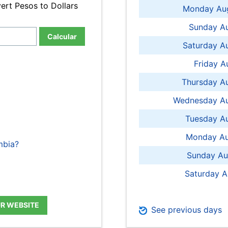
ert Pesos to Dollars
Monday Aug
Sunday Au
Calcular
Saturday A
Friday A
Thursday A
Wednesday Au
Tuesday Au
Monday Au
mbia?
Sunday Au
Saturday A
UR WEBSITE
See previous days