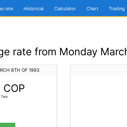
e rate
Historical
Calculator
Chart
Trading
e rate from Monday March
RCH 8TH OF 1993
0
COP
t Two