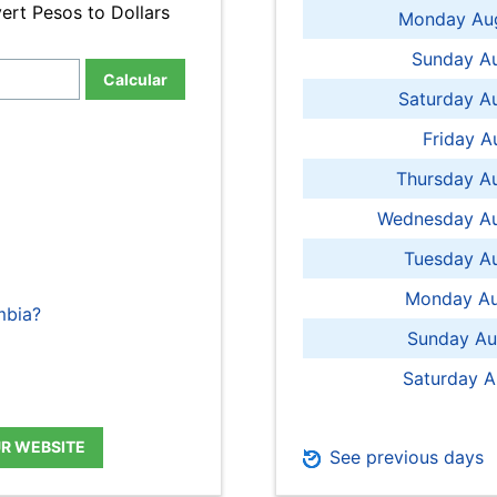
ert Pesos to Dollars
Monday Aug
Sunday Au
Calcular
Saturday A
Friday A
Thursday A
Wednesday Au
Tuesday Au
Monday Au
mbia?
Sunday Au
Saturday A
UR WEBSITE
See previous days