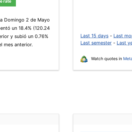
e rate
 día Domingo 2 de Mayo
ntó un 18.4% (120.24
Last 15 days
-
Last mo
erior y subió un 0.76%
Last semester
-
Last y
 mes anterior.
Watch quotes in
Meta