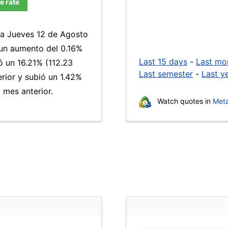
e rate
día Jueves 12 de Agosto
 un aumento del 0.16%
Last 15 days
-
Last mo
 un 16.21% (112.23
Last semester
-
Last y
erior y subió un 1.42%
 mes anterior.
Watch quotes in
Meta