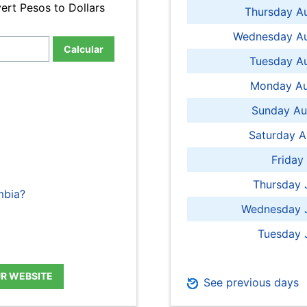
ert Pesos to Dollars
Thursday A
Wednesday Au
Calcular
Tuesday Au
Monday Au
Sunday Au
Saturday A
Friday
Thursday 
mbia?
Wednesday J
Tuesday 
UR WEBSITE
See previous days