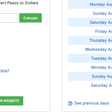
ert Pesos to Dollars
Monday Aug
Sunday Au
Calcular
Saturday A
Friday A
Thursday A
Wednesday Au
Tuesday Au
Monday Au
mbia?
Sunday Au
Saturday A
UR WEBSITE
See previous days