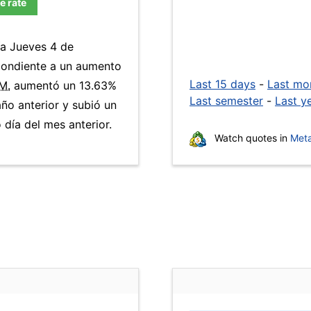
e rate
ía Jueves 4 de
pondiente a un aumento
Last 15 days
-
Last mo
M.
aumentó un 13.63%
Last semester
-
Last y
año anterior y subió un
día del mes anterior.
Watch quotes in
Meta