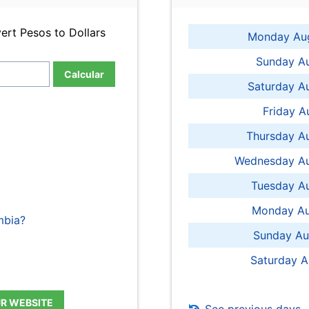
ert Pesos to Dollars
Monday Aug
Sunday Au
Calcular
Saturday A
Friday A
Thursday A
Wednesday Au
Tuesday Au
Monday Au
mbia?
Sunday Au
Saturday A
UR WEBSITE