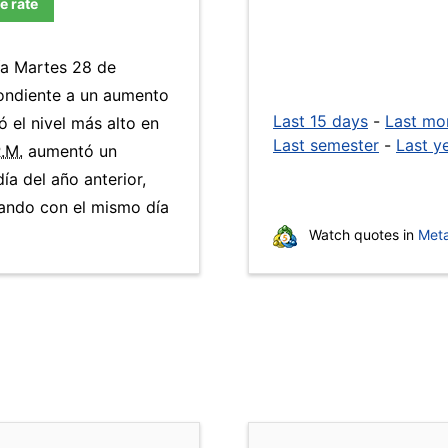
e rate
ía Martes 28 de
pondiente a un aumento
Last 15 days
-
Last mo
ó el nivel más alto en
Last semester
-
Last y
R.M.
aumentó un
ía del año anterior,
ando con el mismo día
Watch quotes in
Meta