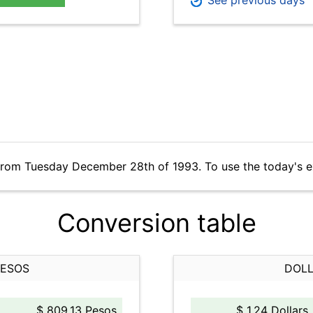
See previous days
 from Tuesday December 28th of 1993. To use the today's 
Conversion table
PESOS
DOLL
$ 809.13 Pesos
$ 1.24 Dollars