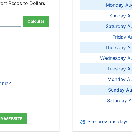
ert Pesos to Dollars
Monday Aug
Sunday Au
Calcular
Saturday A
Friday A
Thursday A
Wednesday Au
Tuesday Au
Monday Au
mbia?
Sunday Au
Saturday A
UR WEBSITE
See previous days