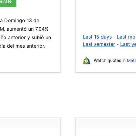
e rate
día Domingo 13 de
.M.
aumentó un 7.04%
Last 15 days
-
Last mo
año anterior y subió un
Last semester
-
Last y
a del mes anterior.
Watch quotes in
Meta