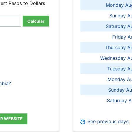
ert Pesos to Dollars
Monday Aug
Sunday Au
Calcular
Saturday A
Friday A
Thursday A
Wednesday Au
Tuesday Au
Monday Au
mbia?
Sunday Au
Saturday A
UR WEBSITE
See previous days