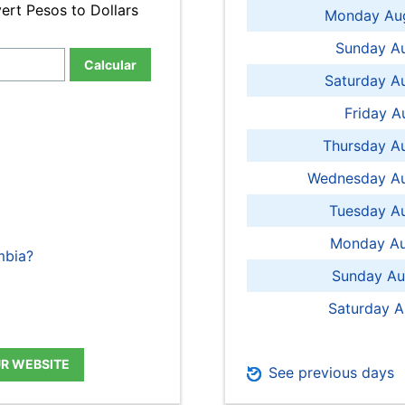
ert Pesos to Dollars
Monday Aug
Sunday Au
Calcular
Saturday A
Friday A
Thursday A
Wednesday Au
Tuesday Au
Monday Au
mbia?
Sunday Au
Saturday A
UR WEBSITE
See previous days