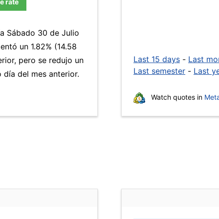
e rate
ía Sábado 30 de Julio
ntó un 1.82% (14.58
Last 15 days
-
Last mo
rior, pero se redujo un
Last semester
-
Last y
día del mes anterior.
Watch quotes in
Meta