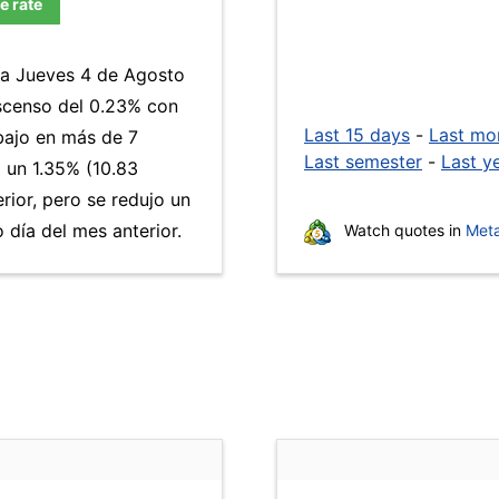
e rate
día Jueves 4 de Agosto
escenso del 0.23% con
Last 15 days
-
Last mo
 bajo en más de 7
Last semester
-
Last y
un 1.35% (10.83
rior, pero se redujo un
día del mes anterior.
Watch quotes in
Meta