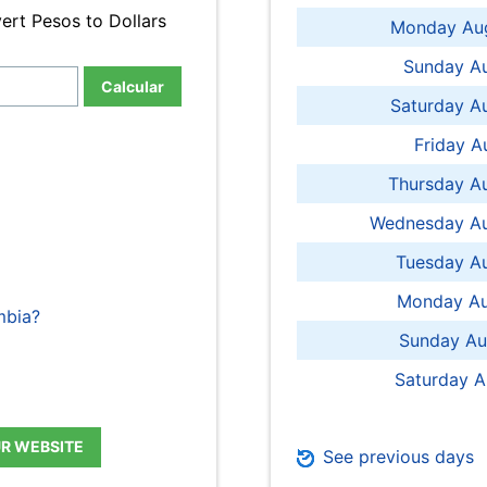
ert Pesos to Dollars
Monday Aug
Sunday Au
Calcular
Saturday A
Friday A
Thursday A
Wednesday Au
Tuesday Au
Monday Au
mbia?
Sunday Au
Saturday A
UR WEBSITE
See previous days