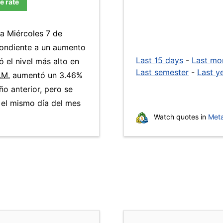
e rate
ía Miércoles 7 de
pondiente a un aumento
Last 15 days
-
Last mo
ó el nivel más alto en
Last semester
-
Last y
.M.
aumentó un 3.46%
ño anterior, pero se
el mismo día del mes
Watch quotes in
Meta