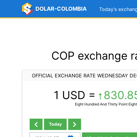
DOLAR-COLOMBIA
Today's exchang
COP exchange r
OFFICIAL EXCHANGE RATE WEDNESDAY DE
1 USD =
830.8
Eight Hundred And Thirty Point Eight
Today