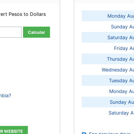
ert Pesos to Dollars
Monday Aug
Sunday Au
Calcular
Saturday A
Friday A
Thursday A
Wednesday Au
Tuesday Au
Monday Au
mbia?
Sunday Au
Saturday A
UR WEBSITE