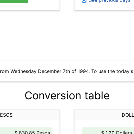
See previous days
 from Wednesday December 7th of 1994. To use the today's
Conversion table
PESOS
DOLL
$ 830.85 Pesos
$ 1.20 Dollars