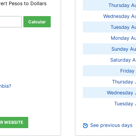
ert Pesos to Dollars
Thursday A
Wednesday Au
Calcular
Tuesday Au
Monday Au
Sunday Au
Saturday A
Friday
Thursday 
mbia?
Wednesday J
Tuesday 
UR WEBSITE
See previous days