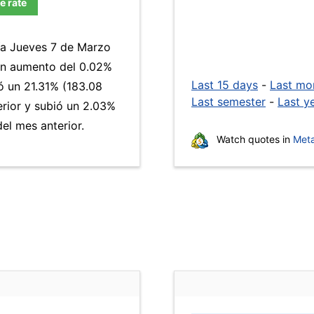
e rate
día Jueves 7 de Marzo
 un aumento del 0.02%
Last 15 days
-
Last mo
 un 21.31% (183.08
Last semester
-
Last y
erior y subió un 2.03%
el mes anterior.
Watch quotes in
Meta