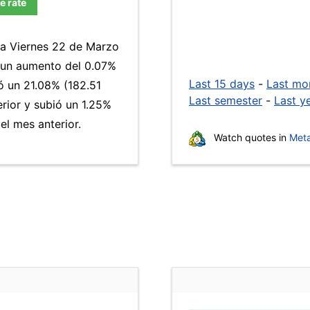
e rate
día Viernes 22 de Marzo
a un aumento del 0.07%
Last 15 days
-
Last mo
 un 21.08% (182.51
Last semester
-
Last y
erior y subió un 1.25%
l mes anterior.
Watch quotes in
Meta