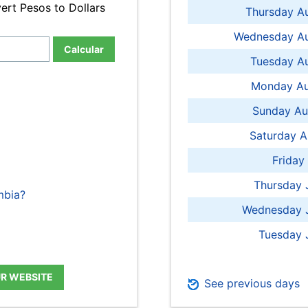
ert Pesos to Dollars
Thursday A
Wednesday Au
Calcular
Tuesday Au
Monday Au
Sunday Au
Saturday A
Friday
Thursday 
mbia?
Wednesday J
Tuesday 
UR WEBSITE
See previous days