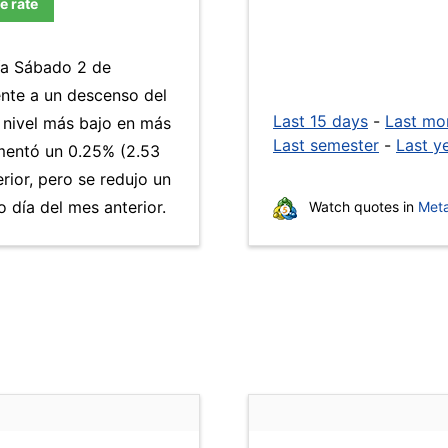
e rate
día Sábado 2 de
nte a un descenso del
Last 15 days
-
Last mo
l nivel más bajo en más
Last semester
-
Last y
entó un 0.25% (2.53
rior, pero se redujo un
día del mes anterior.
Watch quotes in
Meta