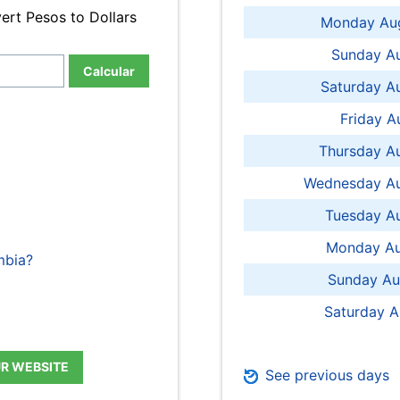
ert Pesos to Dollars
Monday Aug
Sunday Au
Calcular
Saturday A
Friday A
Thursday A
Wednesday Au
Tuesday Au
Monday Au
mbia?
Sunday Au
Saturday A
UR WEBSITE
See previous days