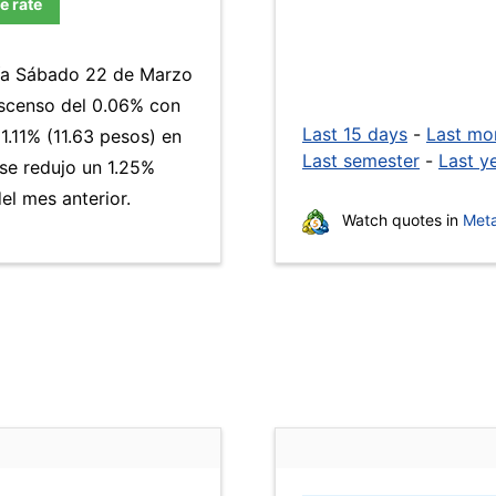
e rate
día Sábado 22 de Marzo
escenso del 0.06% con
Last 15 days
-
Last mo
.11% (11.63 pesos) en
Last semester
-
Last y
 se redujo un 1.25%
l mes anterior.
Watch quotes in
Meta