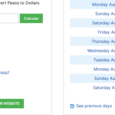
ert Pesos to Dollars
Monday Aug
Sunday Au
Calcular
Saturday A
Friday A
Thursday A
Wednesday Au
Tuesday Au
Monday Au
mbia?
Sunday Au
Saturday A
UR WEBSITE
See previous days